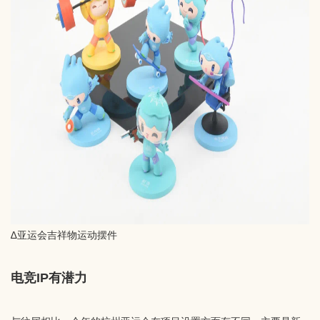
∆亚运会吉祥物运动摆件
电竞IP有潜力