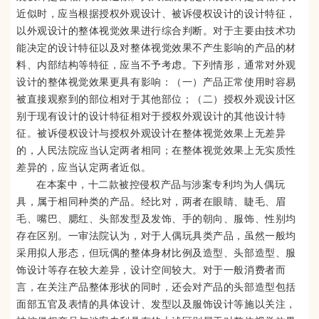
近似时，应当根据授权外观设计、被诉侵权设计的设计特征，
以外观设计的整体视觉效果进行综合判断。对于主要由技术功
能决定的设计特征以及对整体视觉效果不产生影响的产品的材
料、内部结构等特征，应当不予考虑。下列情形，通常对外观
设计的整体视觉效果更具有影响：（一）产品正常使用时容易
被直接观察到的部位相对于其他部位；（二）授权外观设计区
别于现有设计的设计特征相对于授权外观设计的其他设计特
征。被诉侵权设计与授权外观设计在整体视觉效果上无差异
的，人民法院应当认定两者相同；在整体视觉效果上无实质性
差异的，应当认定两者近似。
在本案中，十二款被控侵权产品与涉案专利均为人偶玩
具，属于相同种类的产品。经比对，两者在眼睛、睫毛、眉
毛、嘴巴、腮红、头部发型及发饰、手的朝向、服饰、性别均
存在区别。一审法院认为，对于人偶玩具类产品，虽然一般均
采用拟人形态，但玩偶的整体身材比例及造型、头部造型、服
饰设计等存在较大差异，设计空间较大。对于一般消费者而
言，在关注产品整体形状的同时，还会对产品的头部造型包括
面部五官及表情的具体设计、发型以及服饰设计等施以关注，