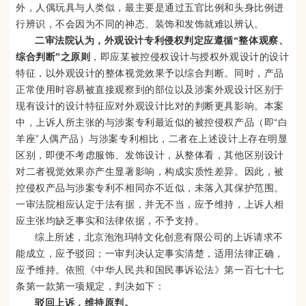
外，人偶玩具与人类似，最主要是通过五官比例和头身比例进
行辨识，不会因为不同的神态、装饰和发饰就难以辨认。
二审法院认为，外观设计专利侵权判定应遵循“整体观察、
综合判断”之原则
，即应某被控侵权设计与授权外观设计的设计
特征，以外观设计的整体视觉效果予以综合判断。同时，产品
正常使用时容易被直接观察到的部位以及涉案外观设计区别于
现有设计的设计特征应对外观设计比对的判断更具影响。本案
中，上诉人所主张的与涉案专利最近似的被控侵权产品（即“白
羊座”人偶产品）与涉案专利相比，二者在上述设计上存在明显
区别，即便不考虑服饰、发饰设计，从整体看，其他区别设计
对二者视觉效果亦产生显著影响，构成实质性差异。因此，被
控侵权产品与涉案专利不相同亦不近似，未落入其保护范围。
一审法院相应认定于法有据，并无不当，应予维持，上诉人相
应主张均缺乏事实和法律依据，不予支持。
综上所述，北京泡泡玛特文化创意有限公司的上诉请求不
能成立，应予驳回；一审判决认定事实清楚，适用法律正确，
应予维持。依照《中华人民共和国民事诉讼法》第一百七十七
条第一款第一项规定，判决如下：
驳回上诉，维持原判。