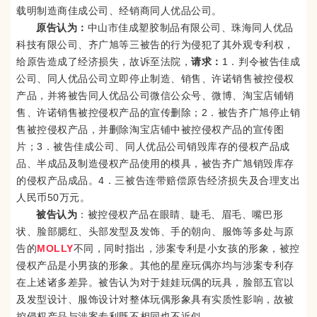
载明制造商佳成公司、经销商同人优品公司。
原告认为：
中山市佳成塑胶制品有限公司、珠海同人优品
科技有限公司、齐广旭等三被告的行为侵犯了其外观专利权，
给原告造成了经济损失，故诉至法院，
请求：
1．判令被告佳成
公司、同人优品公司立即停止制造、销售、许诺销售被控侵权
产品，并将被告同人优品公司微信公众号、微博、淘宝店铺销
售、许诺销售被控侵权产品的宣传删除；2．被告齐广旭停止销
售被控侵权产品，并删除淘宝店铺中被控侵权产品的宣传图
片；3．被告佳成公司、同人优品公司销毁库存的侵权产品成
品、半成品及制造侵权产品使用的模具，被告齐广旭销毁库存
的侵权产品成品。4．三被告连带赔偿原告经济损失及合理支出
人民币50万元。
被告认为
：被控侵权产品在眼睛、睫毛、眉毛、嘴巴形
状、脸部腮红、头部发型及发饰、手的朝向、服饰等多处与原
告的
MOLLY
不同，同时指出，涉案专利是小女孩的形象，被控
侵权产品是小男孩的形象。其他的星座玩偶亦均与涉案专利存
在上述诸多差异。被告认为对于娃娃玩偶的玩具，脸部五官以
及发型设计、服饰设计对整体玩偶形象具有实质性影响，故被
控侵权产品与涉案专利既不相同也不近似。