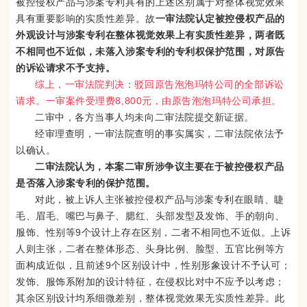
被控侵权产品与涉案专利具有的上述区别属于对整体视觉效果
具有重要影响的实质性差异。故
一审法院认定被控侵权产品的
外观设计与涉案专利在整体视觉效果上有实质性差异，两者既
不相同也不近似，未落入涉案专利的专利权保护范围，对原告
的诉讼请求不予支持。
综上，一审法院判决：驳回原告泡泡玛特公司的全部诉讼
请求。一审案件受理费8,800元，由原告泡泡玛特公司承担。
二审中，各方当事人均未向二审法院提交新证据。
经审理查明，一审法院查明的事实属实，二审法院依法予
以确认。
二审法院认为，本案二审所涉争议主要在于被控侵权产品
是否落入涉案专利的保护范围。
对此，被上诉人主张被控侵权产品与涉案专利在眼睛、睫
毛、眉毛、嘴巴与鼻子、腮红、头部发型及发饰、手的朝向、
服饰、性别等9个设计上存在区别，二者不相同也不近似。上诉
人则主张，二者在整体形态、头身比例、脸型、五官比例等方
面构成近似，且前述9个区别设计中，性别形象设计不予认可；
发饰、服饰系附加的设计特征，在侵权比对中不应予以考虑；
其余区别设计均系细微差别，整体视觉效果无实质性差异。此