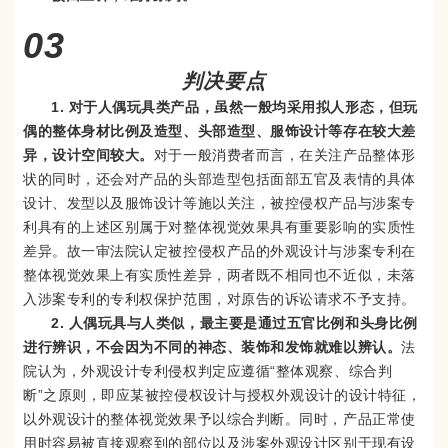
03
判决要点
1. 对于人偶玩具类产品，虽然一般均采用拟人形态，但玩
偶的整体身材比例及造型、头部造型、服饰设计等存在较大差
异，设计空间较大。
对于一般消费者而言，在关注产品整体形
状的同时，还会对产品的头部造型包括面部五官及表情的具体
设计、发型以及服饰设计等施以关注，被控侵权产品与涉案专
利具有的上述区别属于对整体视觉效果具有重要影响的实质性
差异。故一审法院认定被控侵权产品的外观设计与涉案专利在
整体视觉效果上有实质性差异，两者既不相同也不近似，未落
入涉案专利的专利权保护范围，对原告的诉讼请求不予支持。
2. 人偶玩具与人类似，最主要是通过五官比例和头身比例
进行辨识，不会因为不同的神态、装饰和发饰就难以辨认。
法
院认为，外观设计专利侵权判定应遵循“整体观察、综合判
断”之原则，即应某被控侵权设计与授权外观设计的设计特征，
以外观设计的整体视觉效果予以综合判断。同时，产品正常使
用时容易被直接观察到的部位以及涉案外观设计区别于现有设