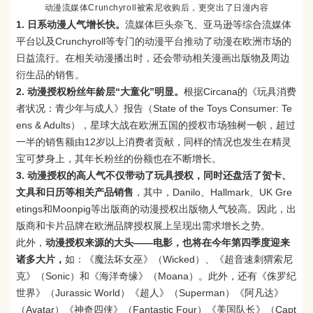
动漫流媒体Crunchyroll被索尼收购后，更突出了日漫内容
1. 日系动漫人气增长快。
流媒体巨头奈飞、亚马逊等综合流媒体
平台以及Crunchyroll等专门的动漫平台推动了动漫在欧洲市场的
日益流行。在相关动漫播出时，还会带动相关漫画出版物及周边
衍生品的销售。
2. 动漫授权粉丝年龄层“大童化”明显。
根据Circana的《玩具消费
者状况：青少年与成人》报告（State of the Toys Consumer: Te
ens & Adults），星球大战在欧洲五国的授权市场独树一帜，超过
一半的销售额由12岁以上消费者贡献，同样的情况也发生在精灵
宝可梦身上，其年长粉丝的份额也在不断增长。
3. 动漫授权的高人气不仅带动了玩具授权，同时还盘活了贺卡、
文具和日历等相关产品销售
，其中，Danilo、Hallmark、UK Gre
etings和Moonpig等出版商的动漫授权出版物人气较高。因此，出
版商和卡片品牌在欧洲品牌授权展上呈现出需求增长之势。
此外，
动漫授权来源的大头——电影，也将在今年第四季度迎来
诸多大片，
如：《魔法坏女巫》（Wicked）、《超音速刺猬索尼
克》（Sonic）和《海洋奇缘》（Moana）。此外，还有《侏罗纪
世界》（Jurassic World）《超人》（Superman）《阿凡达》
（Avatar）《神奇四侠》（Fantastic Four）《美国队长》（Capt