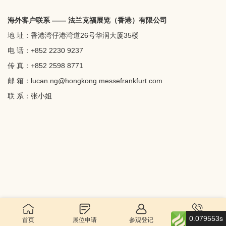
海外客户联系 —— 法兰克福展览（香港）有限公司
地 址：香港湾仔港湾道26号华润大厦35楼
电 话：+852 2230 9237
传 真：+852 2598 8771
邮 箱：
lucan.ng@hongkong.messefrankfurt.com
联 系：张小姐
0.079553s
首页
展位申请
参观登记
联系我们